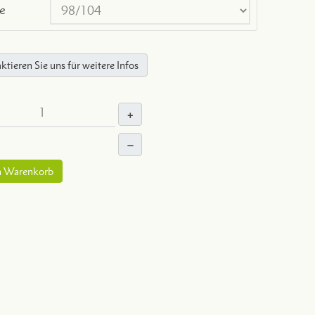
e
ktieren Sie uns für weitere Infos
+
–
n Warenkorb