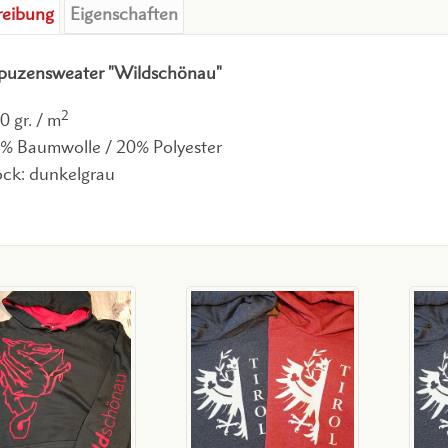
reibung
Eigenschaften
apuzensweater "Wildschönau"
2
0 gr. / m
% Baumwolle / 20% Polyester
ock: dunkelgrau