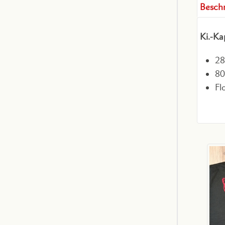
Besch
Ki.-K
28
80
Fl