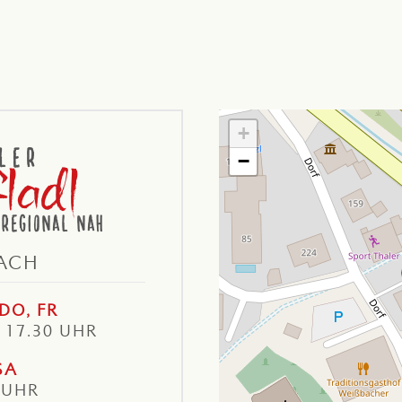
+
−
ACH
DO, FR
– 17.30 UHR
SA
 UHR