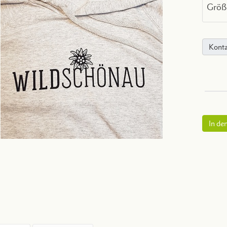
Größ
Konta
In de