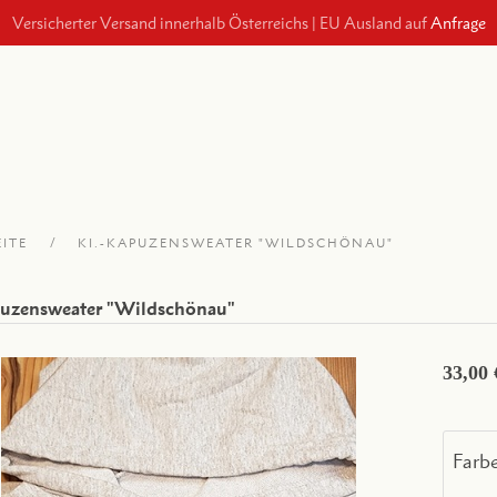
Versicherter Versand innerhalb Österreichs
|
EU Ausland auf
Anfrage
EITE
KI.-KAPUZENSWEATER "WILDSCHÖNAU"
puzensweater "Wildschönau"
33,00 
Farb