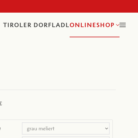
TIROLER DORFLADL
ONLINESHOP
€
e