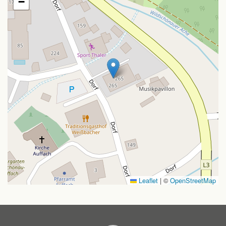
−
Leaflet
|
©
OpenStreetMap