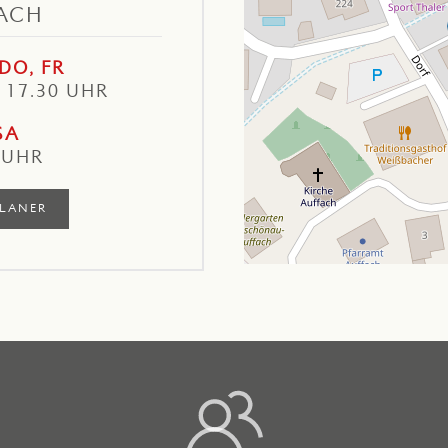
ACH
DO, FR
– 17.30 UHR
SA
 UHR
LANER