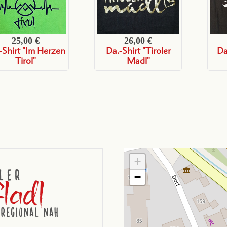
25,00 €
26,00 €
-Shirt "Im Herzen
Da.-Shirt "Tiroler
Da
Tirol"
Madl"
+
−