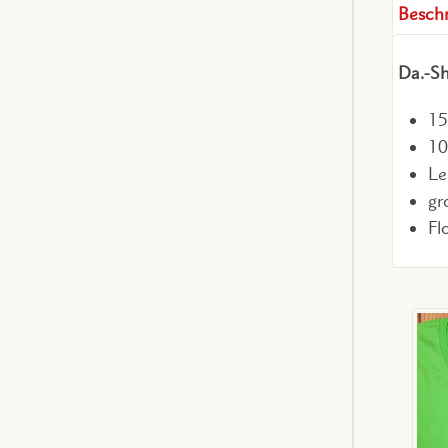
Besch
Da.-Sh
15
10
Le
gr
Fl