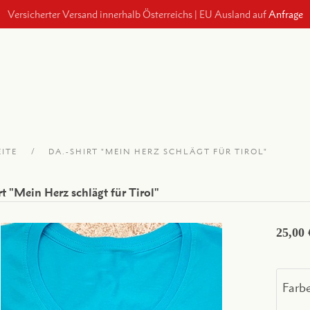
Versicherter Versand innerhalb Österreichs
|
EU Ausland auf
Anfrage
EITE
DA.-SHIRT "MEIN HERZ SCHLÄGT FÜR TIROL"
rt "Mein Herz schlägt für Tirol"
25,00 
Farb