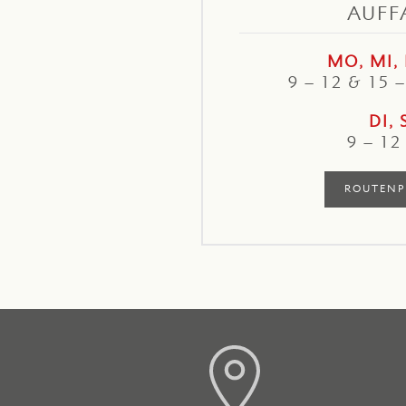
AUFF
MO, MI, 
9 – 12 & 15 
DI, 
9 – 12
ROUTENP