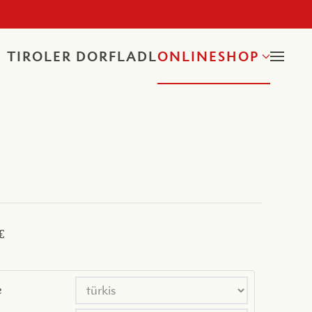
TIROLER DORFLADL
ONLINESHOP
€
e