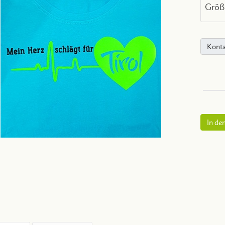
Größ
Konta
In de