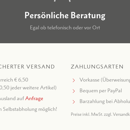
Persönliche Beratung
Egal ob telefonisch oder vor Ort
CHERTER VERSAND
ZAHLUNGSARTEN
rreich € 6,50
Vorkasse (Überweisun
 0,50 jeder weitere Artikel)
Bequem per PayPal
usland auf
Anfrage
Barzahlung bei Abhol
 Selbstabholung möglich!
Preise inkl. MwSt. zzgl. Versand