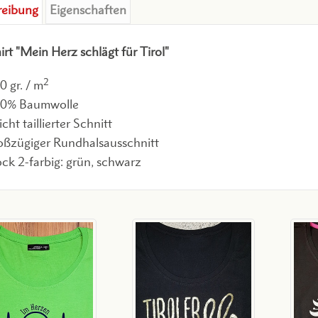
reibung
Eigenschaften
irt "Mein Herz schlägt für Tirol"
2
0 gr. / m
0% Baumwolle
icht taillierter Schnitt
oßzügiger Rundhalsausschnitt
ock 2-farbig: grün, schwarz