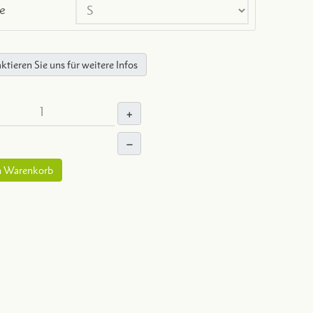
e
ktieren Sie uns für weitere Infos
+
–
n Warenkorb