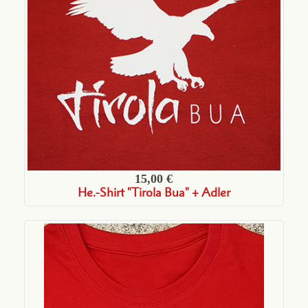
15,00 €
He.-Shirt "Tirola Bua" + Adler