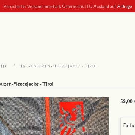
Versicherter Versand innerhalb Österreichs
|
EU Ausland auf
Anfrage
EITE
DA.-KAPUZEN-FLEECEJACKE - TIROL
uzen-Fleecejacke - Tirol
59,00 
Farb