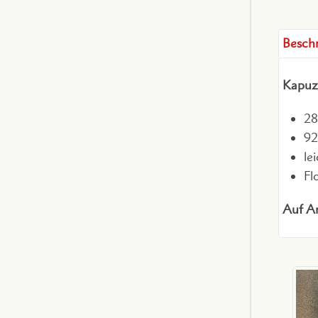
Besch
Kapuze
28
92
lei
Flo
Auf An