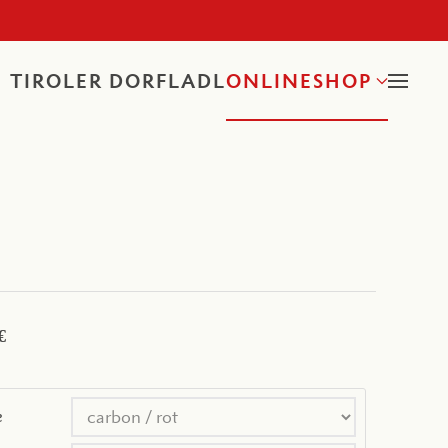
TIROLER DORFLADL
ONLINESHOP
€
e