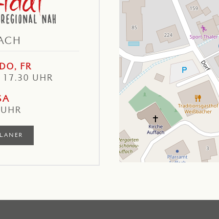
ACH
DO, FR
– 17.30 UHR
SA
 UHR
LANER