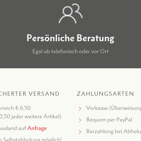
Persönliche Beratung
Egal ob telefonisch oder vor Ort
CHERTER VERSAND
ZAHLUNGSARTEN
rreich € 6,50
Vorkasse (Überweisun
 0,50 jeder weitere Artikel)
Bequem per PayPal
usland auf
Anfrage
Barzahlung bei Abhol
 Selbstabholung möglich!