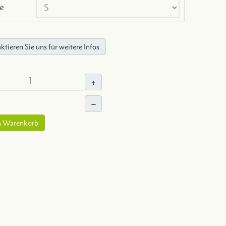
e
ktieren Sie uns für weitere Infos
+
–
n Warenkorb