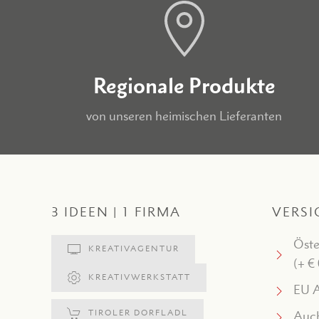
Regionale Produkte
von unseren heimischen Lieferanten
3 IDEEN | 1 FIRMA
VERSI
Öste
KREATIVAGENTUR
(+ €
KREATIVWERKSTATT
EU A
TIROLER DORFLADL
Auch