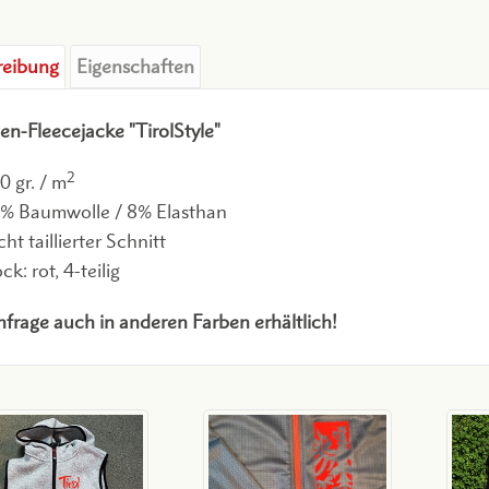
reibung
Eigenschaften
n-Fleecejacke "TirolStyle"
2
0 gr. / m
% Baumwolle / 8% Elasthan
cht taillierter Schnitt
ck: rot, 4-teilig
frage auch in anderen Farben erhältlich!