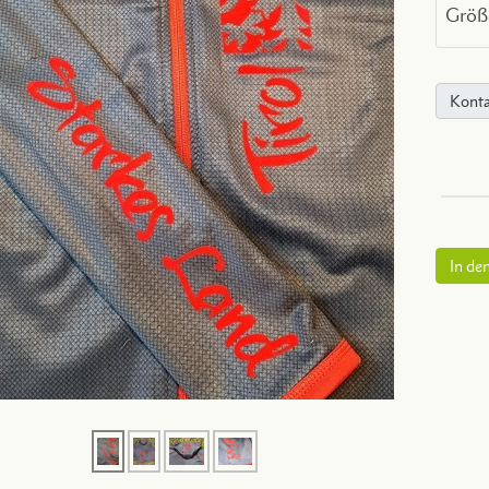
Größ
Konta
In de