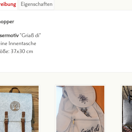
reibung
Eigenschaften
hopper
sermotiv
"Griaß di"
eine Innentasche
öße: 37x30 cm