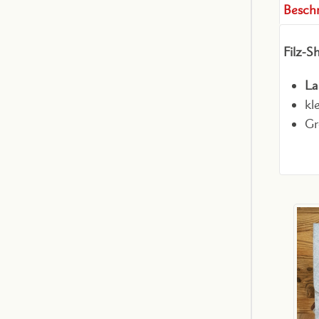
Besch
Filz-S
La
kl
Gr