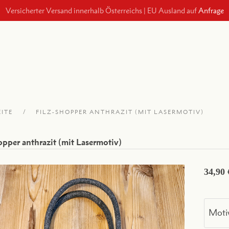
Versicherter Versand innerhalb Österreichs
|
EU Ausland auf
Anfrage
EITE
FILZ-SHOPPER ANTHRAZIT (MIT LASERMOTIV)
opper anthrazit (mit Lasermotiv)
34,90 
Moti