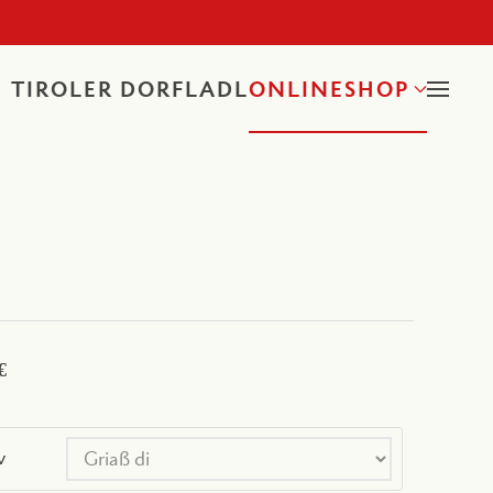
TIROLER DORFLADL
ONLINESHOP
€
v