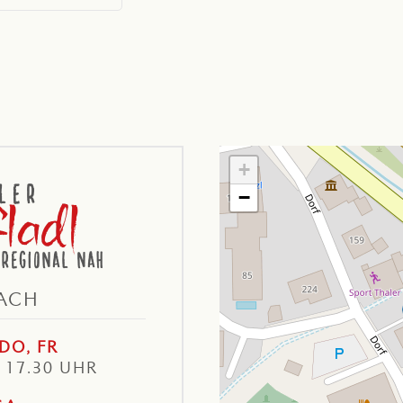
+
−
ACH
DO, FR
– 17.30 UHR